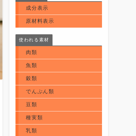
成分表示
原材料表示
使われる素材
肉類
魚類
穀類
でんぷん類
豆類
種実類
乳類