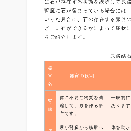
に石が存在する状態を総称して尿
腎臓に石が留まっている場合には
いった具合に、石の存在する臓器
どこに石ができるかによって症状
をご紹介します。
尿路結
器
官
器官の役割
名
体に不要な物質を濃
一般的に
腎
縮して、尿を作る器
あります
臓
官です。
尿が腎臓から膀胱へ
体を動か