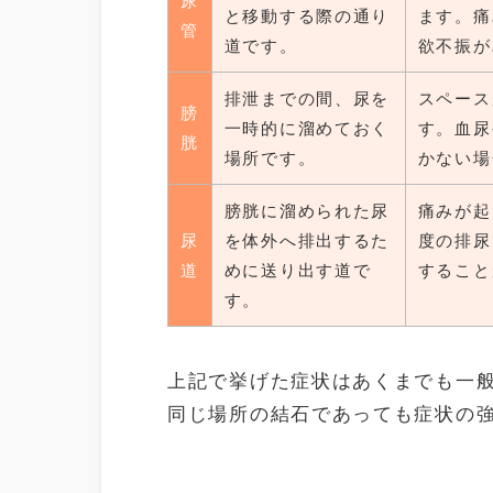
尿
と移動する際の通り
ます。痛
管
道です。
欲不振が
排泄までの間、尿を
スペース
膀
一時的に溜めておく
す。血尿
胱
場所です。
かない場
膀胱に溜められた尿
痛みが起
尿
を体外へ排出するた
度の排尿
道
めに送り出す道で
すること
す。
上記で挙げた症状はあくまでも一
同じ場所の結石であっても症状の