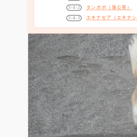
タンポポ（蒲公英）
エキナセア（エキナ