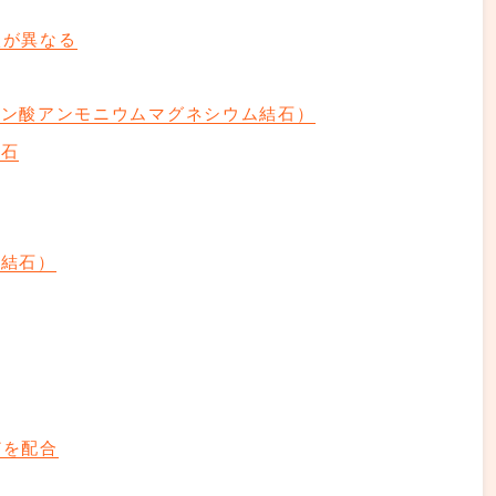
状が異なる
リン酸アンモニウムマグネシウム結石）
結石
カ結石）
どを配合