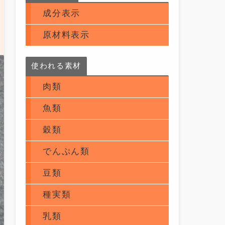
成分表示
原材料表示
使われる素材
肉類
魚類
穀類
でんぷん類
豆類
種実類
乳類