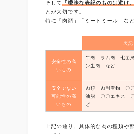
そして
「曖昧な表記のものは避け
とが大切です。
特に「肉類」「ミートミール」な
表記
牛肉 ラム肉 七面
安全性の高
ン生肉 など
いもの
安全でない
肉類 肉副産物 〇
可能性の高
油脂 〇〇エキス 
いもの
ど
上記の通り、具体的な肉の種類や