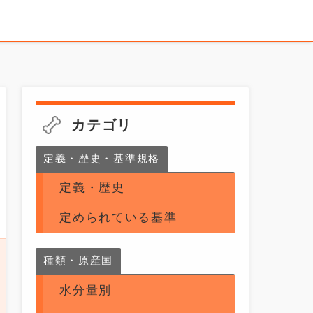
カテゴリ
定義・歴史・基準規格
定義・歴史
定められている基準
種類・原産国
水分量別