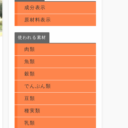
成分表示
原材料表示
使われる素材
肉類
魚類
穀類
でんぷん類
豆類
種実類
乳類