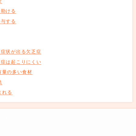
2
を助ける
関与する
な症状が出る欠乏症
剰症は起こりにくい
有量の多い食材
法
まれる