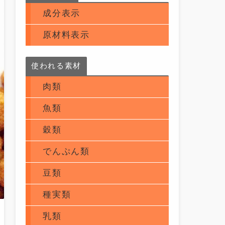
成分表示
原材料表示
使われる素材
肉類
魚類
穀類
でんぷん類
豆類
種実類
乳類